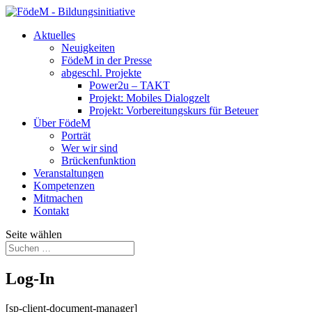
Aktuelles
Neuigkeiten
FödeM in der Presse
abgeschl. Projekte
Power2u – TAKT
Projekt: Mobiles Dialogzelt
Projekt: Vorbereitungskurs für Beteuer
Über FödeM
Porträt
Wer wir sind
Brückenfunktion
Veranstaltungen
Kompetenzen
Mitmachen
Kontakt
Seite wählen
Log-In
[sp-client-document-manager]