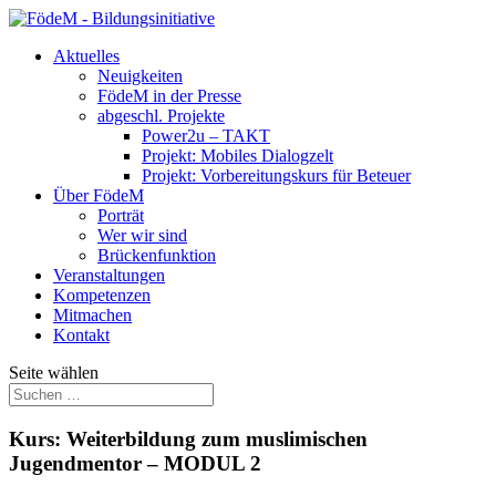
Aktuelles
Neuigkeiten
FödeM in der Presse
abgeschl. Projekte
Power2u – TAKT
Projekt: Mobiles Dialogzelt
Projekt: Vorbereitungskurs für Beteuer
Über FödeM
Porträt
Wer wir sind
Brückenfunktion
Veranstaltungen
Kompetenzen
Mitmachen
Kontakt
Seite wählen
Kurs: Weiterbildung zum muslimischen
Jugendmentor – MODUL 2